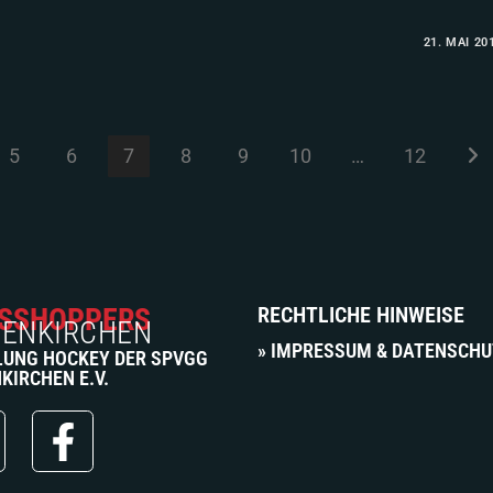
21. MAI 20
5
6
7
8
9
10
…
12
SSHOPPERS
RECHTLICHE HINWEISE
ENKIRCHEN
» IMPRESSUM & DATENSCH
LUNG HOCKEY DER SPVGG
KIRCHEN E.V.