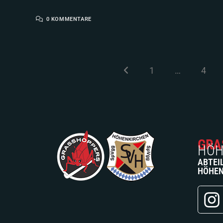
0 KOMMENTARE
1
…
4
GRA
HÖH
ABTEI
HÖHEN