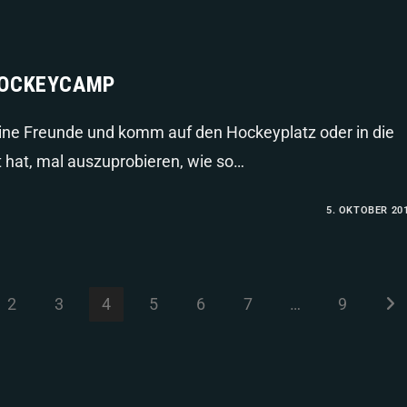
HOCKEYCAMP
eine Freunde und komm auf den Hockeyplatz oder in die
 hat, mal auszuprobieren, wie so…
5. OKTOBER 20
2
3
4
5
6
7
…
9